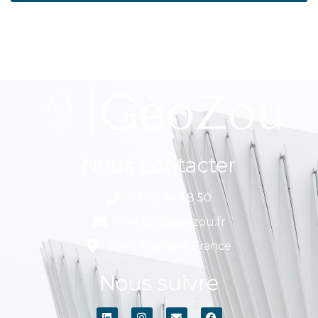
Nous contacter
07 78 64 48 50
contact@geozou.fr
Saint Raphaël, France
Nous suivre